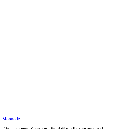
Moonode
Digital screens & community platform for mosques and