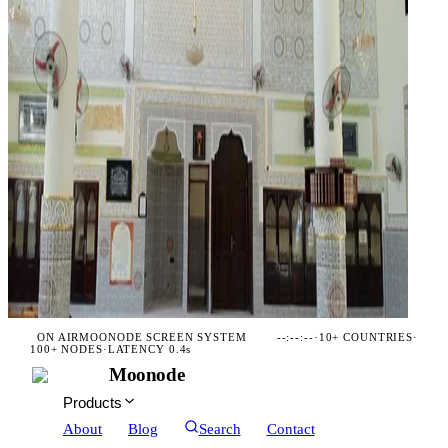
ON AIR
MOONODE SCREEN SYSTEM
--:--:--
·
10+ COUNTRIES
·
100+ NODES
·
LATENCY 0.4s
Moonode
Products
About
Blog
Search
Contact