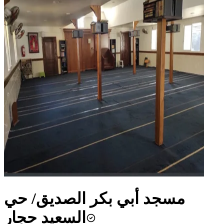
مسجد أبي بكر الصديق/ حي
السعيد حجار