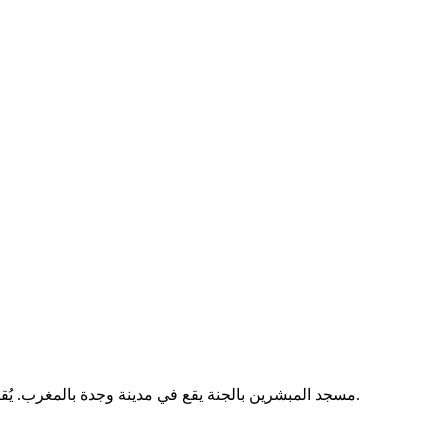
مسجد المبشرين بالجنة يقع في مدينة وجدة بالمغرب. يُقام فيه الصلوات الخمس والجمعة، ويخدم المصلين من سكان المنطقة.