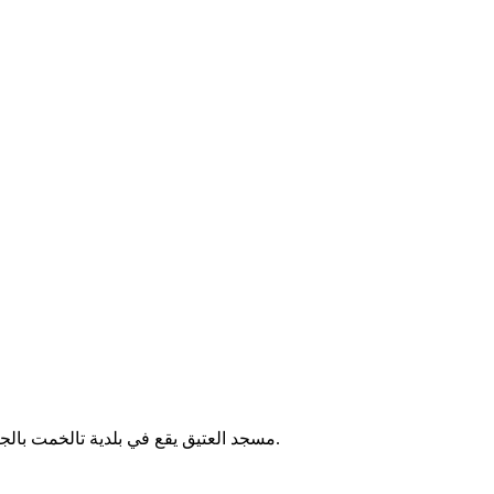
مسجد العتيق يقع في بلدية تالخمت بالجزائر، ويُعدّ من المساجد المحلية التي تؤدي الصلوات الخمس والجمعة. لا تتوفر معلومات إضافية موثقة حول تاريخ إنشائه أو خدماته المجتمعية.