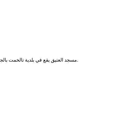
مسجد العتيق يقع في بلدية تالخمت بالجزائر، ويُعدّ من المساجد المحلية التي تؤدي الصلوات الخمس والجمعة. لا تتوفر معلومات إضافية موثقة حول تاريخ إنشائه أو خدماته المجتمعية.