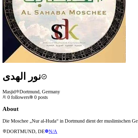
نور الهدى
Masjid
Dortmund, Germany
0
followers
0
posts
About
Die Moschee „Nur al-Huda“ in Dortmund dient der muslimischen Gem
DORTMUND, DE
N/A