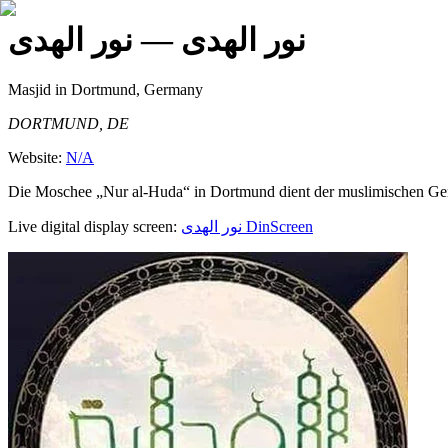
نور الهدى
— نور الهدى
Masjid
in Dortmund, Germany
DORTMUND, DE
Website:
N/A
Die Moschee „Nur al-Huda“ in Dortmund dient der muslimischen Gem
Live digital display screen:
نور الهدى
DinScreen