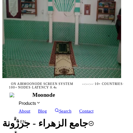
ON AIR
MOONODE SCREEN SYSTEM
--:--:--
·
10+ COUNTRIES
·
100+ NODES
·
LATENCY 0.4s
Moonode
Products
About
Blog
Search
Contact
جامع الزهراء - جرزونة
EN
☀