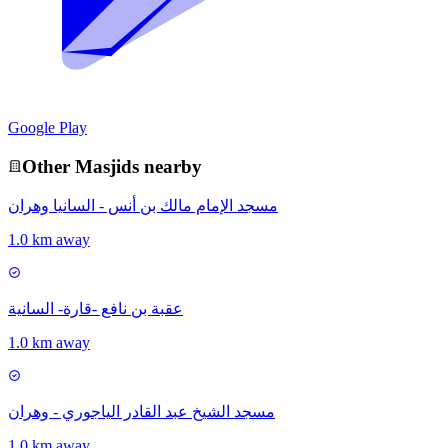
Google Play
Other
Masjid
s nearby
مسجد الإمام مالك بن أنس - السانيا وهران
1.0 km away
عقبة بن نافع -قارة- السانية
1.0 km away
مسجد الشيخ عبد القادر الياجوري - وهران
1.0 km away