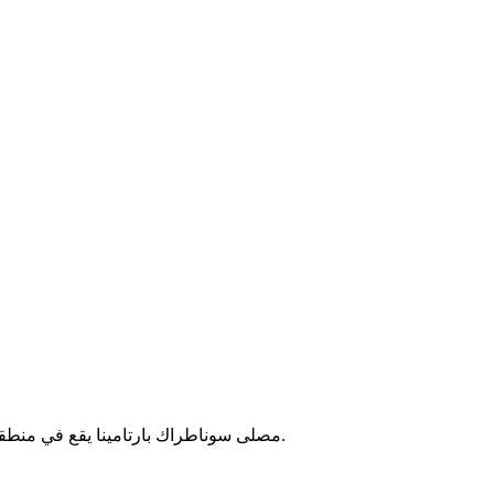
مصلى سوناطراك بارتامينا يقع في منطقة إم إل إن بالجزائر. يُستخدم للصلاة من قبل موظفي الشركة والزوار.