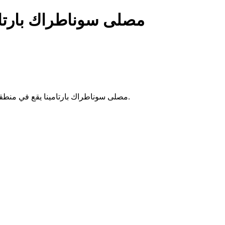
مصلى سوناطراك بارتام
مصلى سوناطراك بارتامينا يقع في منطقة إم إل إن بالجزائر. يُستخدم للصلاة من قبل موظفي الشركة والزوار.