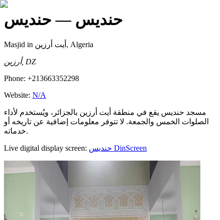
حنديس
— حنديس
Masjid
in أيت أرزين, Algeria
أرزين, DZ
Phone:
+213663352298
Website:
N/A
مسجد حنديس يقع في منطقة أيت أرزين بالجزائر، ويُستخدم لأداء
الصلوات الخمس والجمعة. لا تتوفر معلومات إضافية عن تاريخه أو
خدماته.
Live digital display screen:
حنديس
DinScreen