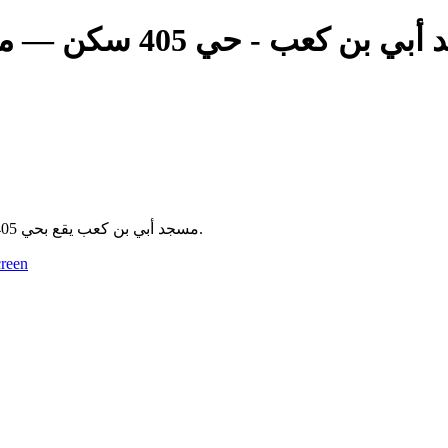
بي بن كعب - حي 405 سكن
مسجد 
مسجد أبي بن كعب يقع بحي 405 سكن بتيارت، الجزائر. يُقام فيه الصلوات الخمس ويخدم سكان الحي.
reen