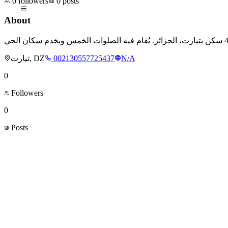
0
followers
0
posts
About
تيارت, DZ
002130557725437
N/A
0
Followers
0
Posts