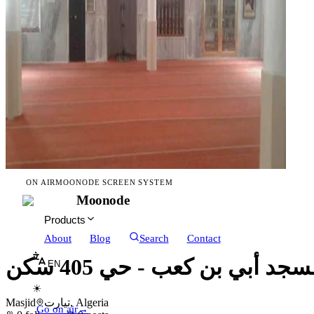
ON AIR
MOONODE SCREEN SYSTEM
Moonode
Products
About
Blog
Search
Contact
جد أبي بن كعب - حي 405 سكن
EN
☀
Masjid
تيارت, Algeria
Go on air
→