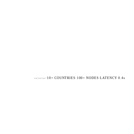
--:--:--
·
10+ COUNTRIES
·
100+ NODES
·
LATENCY 0.4s