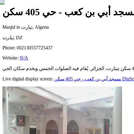
— أبي بن كعب - حي 405 سكن
Masjid
in تيارت, Algeria
تيارت, DZ
Phone:
002130557725437
Website:
N/A
Live digital display screen:
مسجد أبي بن كعب - حي 405 سكن
DinSc