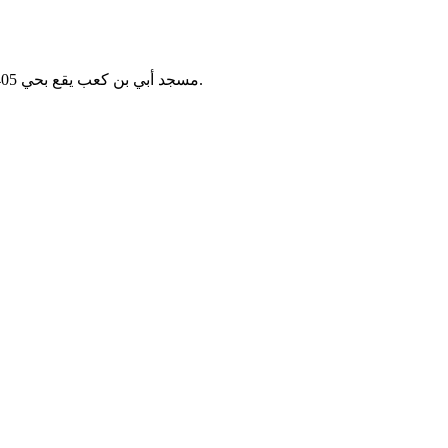
مسجد أبي بن كعب يقع بحي 405 سكن بتيارت، الجزائر. يُقام فيه الصلوات الخمس ويخدم سكان الحي.