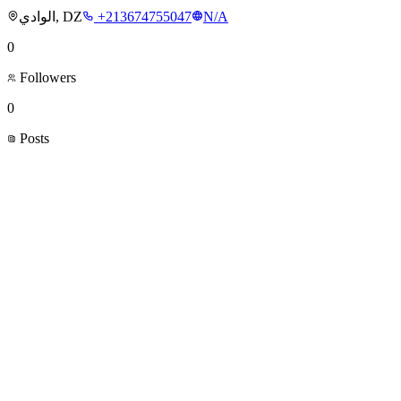
الوادي, DZ
+213674755047
N/A
0
Followers
0
Posts