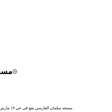
مسجد
مسجد سلمان الفارسي يقع في حي 19 مارس بمدينة الوادي، الجزائر. يُقام فيه الصلوات الخمس ويخدم سكان الحي.