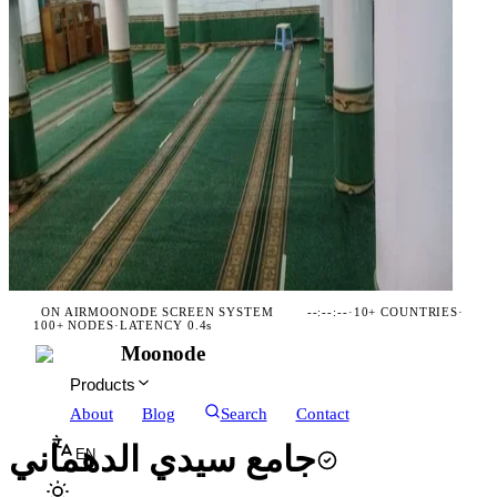
ON AIR
MOONODE SCREEN SYSTEM
--:--:--
·
10+ COUNTRIES
·
100+ NODES
·
LATENCY 0.4s
Moonode
Products
About
Blog
Search
Contact
جامع سيدي الدهماني
EN