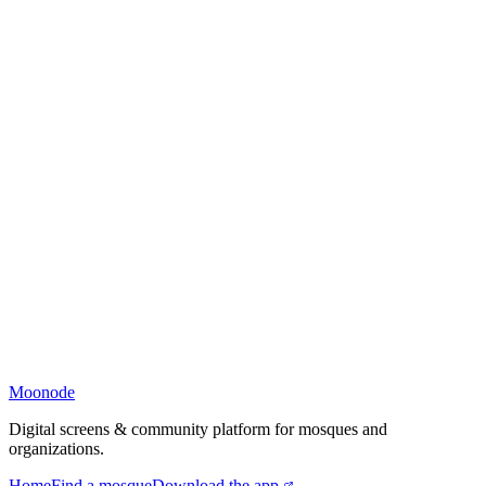
Moonode
Digital screens & community platform for mosques and
organizations.
Home
Find a mosque
Download the app