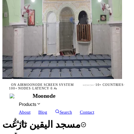
ON AIR
MOONODE SCREEN SYSTEM
--:--:--
·
10+ COUNTRIES
·
100+ NODES
·
LATENCY 0.4s
Moonode
Products
About
Blog
Search
Contact
مسجد اليقين تازغت
EN
☀