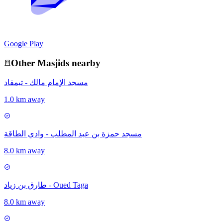
Google Play
Other
Masjid
s nearby
مسجد الإمام مالك - تيمقاد
1.0 km away
مسجد حمزة بن عبد المطلب - وادي الطاقة
8.0 km away
طارق بن زياد - Oued Taga
8.0 km away