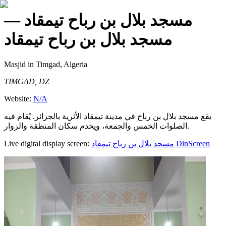
—
مسجد بلال بن رباح تيمقاد
مسجد بلال بن رباح تيمقاد
Masjid
in Timgad, Algeria
TIMGAD, DZ
Website:
N/A
يقع مسجد بلال بن رباح في مدينة تيمقاد الأثرية بالجزائر. يُقام فيه
الصلوات الخمس والجمعة، ويخدم سكان المنطقة والزوار.
Live digital display screen:
مسجد بلال بن رباح تيمقاد
DinScreen