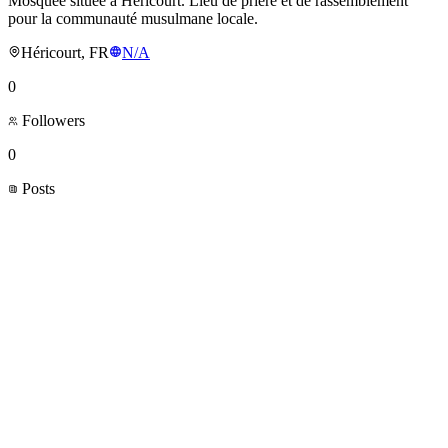
Mosquée située à Héricourt. Lieu de prière et de rassemblement
pour la communauté musulmane locale.
Héricourt, FR
N/A
0
Followers
0
Posts