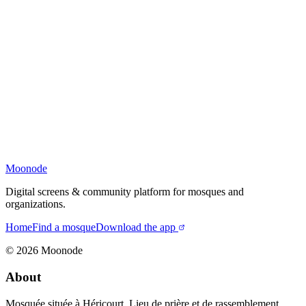
Moonode
Digital screens & community platform for mosques and
organizations.
Home
Find a mosque
Download the app
©
2026
Moonode
About
Mosquée située à Héricourt. Lieu de prière et de rassemblement