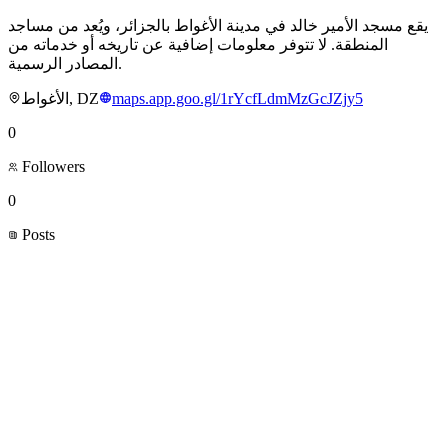
يقع مسجد الأمير خالد في مدينة الأغواط بالجزائر، ويُعد من مساجد
المنطقة. لا تتوفر معلومات إضافية عن تاريخه أو خدماته من
المصادر الرسمية.
الأغواط, DZ
maps.app.goo.gl/1rYcfLdmMzGcJZjy5
0
Followers
0
Posts