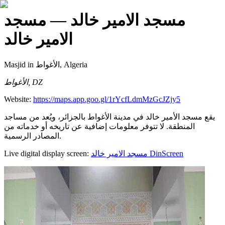
مسجد الامير خالد
— مسجد
الامير خالد
Masjid
in الأغواط, Algeria
الأغواط, DZ
Website:
https://maps.app.goo.gl/1rYcfLdmMzGcJZjy5
يقع مسجد الأمير خالد في مدينة الأغواط بالجزائر، ويُعد من مساجد
المنطقة. لا تتوفر معلومات إضافية عن تاريخه أو خدماته من
المصادر الرسمية.
Live digital display screen:
مسجد الامير خالد
DinScreen