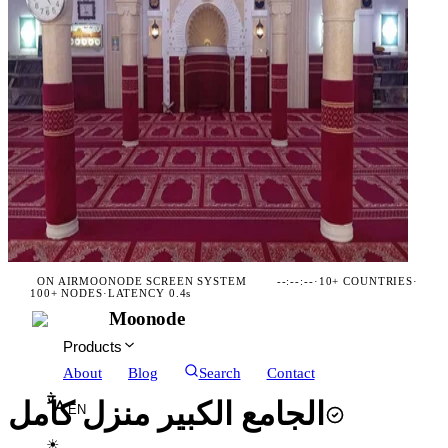
ON AIR
MOONODE SCREEN SYSTEM
--:--:--
·
10+ COUNTRIES
·
100+ NODES
·
LATENCY 0.4s
Moonode
Products
About
Blog
Search
Contact
الجامع الكبير منزل كامل
EN
☀