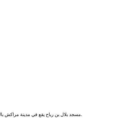
مسجد بلال بن رباح يقع في مدينة مراكش بالمغرب. يُستخدم لأداء الصلوات الخمس والجمعة، ويخدم الحي المجاور.