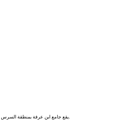
يقع جامع ابن عرفة بمنطقة السرس في تونس. يُقام فيه الصلوات الخمس والجمعة، ويخدم سكان المنطقة.