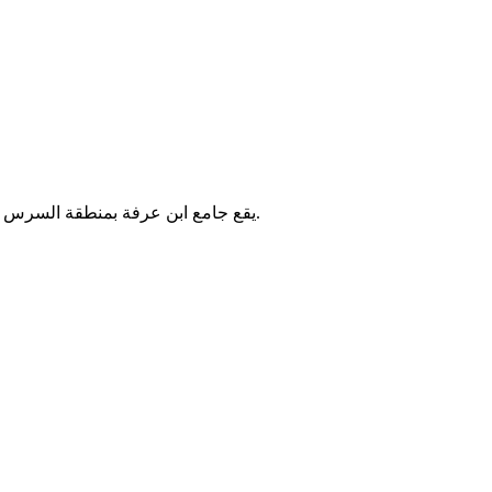
يقع جامع ابن عرفة بمنطقة السرس في تونس. يُقام فيه الصلوات الخمس والجمعة، ويخدم سكان المنطقة.