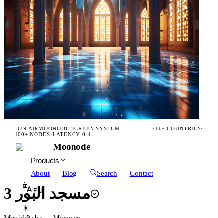
ON AIR
MOONODE SCREEN SYSTEM
--:--:--
·
10+ COUNTRIES
·
100+ NODES
·
LATENCY 0.4s
Moonode
Products
About
Blog
Search
Contact
مسجد البور 3
EN
☀
Masjid
تنجداد, Morocco