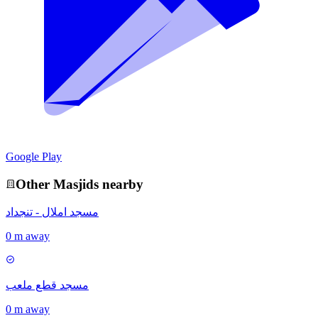
Google Play
Other
Masjid
s nearby
مسجد املال - تنجداد
0 m away
مسجد قطع ملعب
0 m away