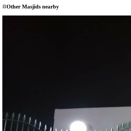
Other
Masjid
s nearby