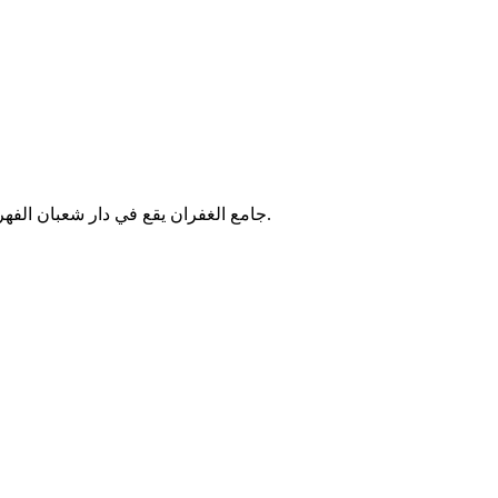
جامع الغفران يقع في دار شعبان الفهري بتونس. يُقام فيه الصلوات الخمس والجمعة، ويخدم سكان المنطقة.