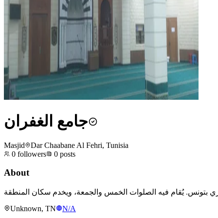
جامع الغفران
Masjid
Dar Chaabane Al Fehri, Tunisia
0
followers
0
posts
About
Unknown, TN
N/A