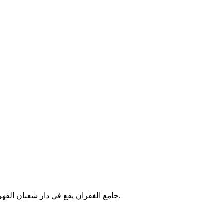
جامع الغفران يقع في دار شعبان الفهري بتونس. يُقام فيه الصلوات الخمس والجمعة، ويخدم سكان المنطقة.