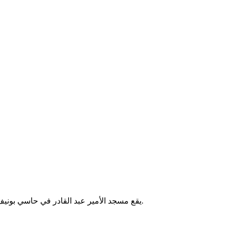
يقع مسجد الأمير عبد القادر في حاسي بونيف بالجزائر. يُقام فيه الصلوات الخمس والجمعة، ويخدم سكان المنطقة.