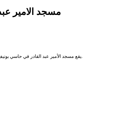
مسجد الامير عبد 
يقع مسجد الأمير عبد القادر في حاسي بونيف بالجزائر. يُقام فيه الصلوات الخمس والجمعة، ويخدم سكان المنطقة.