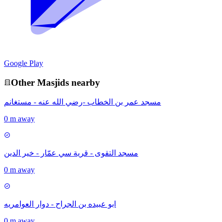
Google Play
Other
Masjid
s nearby
مسجد عمر بن الخطاب -رضي الله عنه - مستغانم
0 m away
مسجد التقوى - قرية سي عمّار - خير الدين
0 m away
ابو عبيده بن الجراح - دوار العوامريه
0 m away