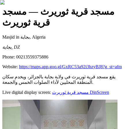
مسجد قرية ثوريرث
— مسجد
قرية ثوريرث
Masjid
in بجاية, Algeria
بجاية, DZ
Phone:
00213559375886
Website:
https://maps.app.goo.gl/GxRC53a92i3hzyBJ8?g_st=afm
يقع مسجد قرية ثوريرث في ولاية بجاية بالجزائر، ويخدم سكان
المنطقة المحليين لأداء الصلوات الخمس والجمعة.
Live digital display screen:
مسجد قرية ثوريرث
DinScreen