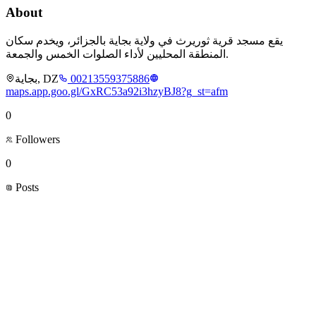
About
يقع مسجد قرية ثوريرث في ولاية بجاية بالجزائر، ويخدم سكان
المنطقة المحليين لأداء الصلوات الخمس والجمعة.
بجاية, DZ
00213559375886
maps.app.goo.gl/GxRC53a92i3hzyBJ8?g_st=afm
0
Followers
0
Posts