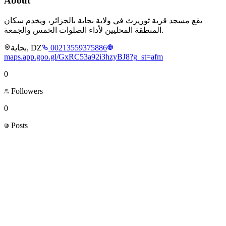
About
يقع مسجد قرية ثوريرث في ولاية بجاية بالجزائر، ويخدم سكان
المنطقة المحليين لأداء الصلوات الخمس والجمعة.
بجاية, DZ
00213559375886
maps.app.goo.gl/GxRC53a92i3hzyBJ8?g_st=afm
0
Followers
0
Posts