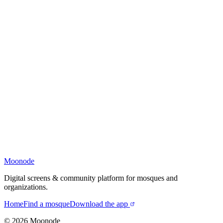
Moonode
Digital screens & community platform for mosques and
organizations.
Home
Find a mosque
Download the app
©
2026
Moonode