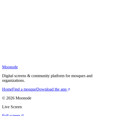
Moonode
Digital screens & community platform for mosques and
organizations.
Home
Find a mosque
Download the app
©
2026
Moonode
Live Screen
Full screen