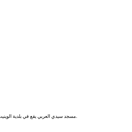
مسجد سيدي العربي يقع في بلدية الوينيت بالجزائر. يُقام فيه الصلوات الخمس والجمعة، ويخدم سكان المنطقة.