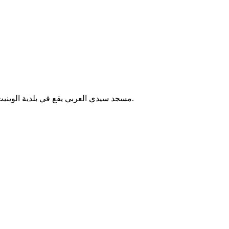
مسجد سيدي العربي يقع في بلدية الوينيت بالجزائر. يُقام فيه الصلوات الخمس والجمعة، ويخدم سكان المنطقة.