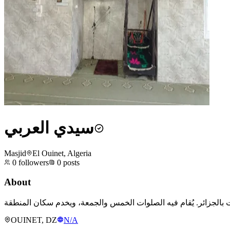
سيدي العربي
Masjid
El Ouinet, Algeria
0
followers
0
posts
About
OUINET, DZ
N/A