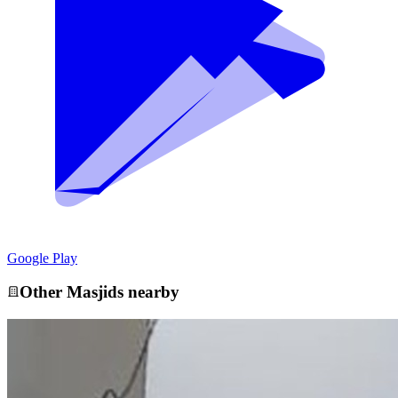
Google Play
Other
Masjid
s nearby