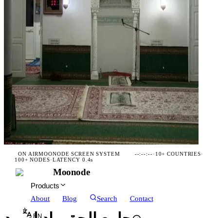
ON AIR
MOONODE SCREEN SYSTEM
--:--:--
·
10+ COUNTRIES
·
100+ NODES
·
LATENCY 0.4s
Moonode
Products
About
Blog
Search
Contact
EN