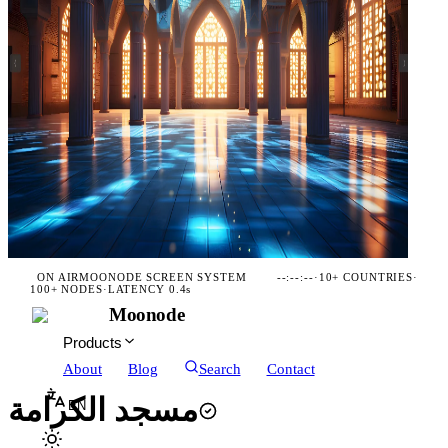
ON AIR
MOONODE SCREEN SYSTEM
--:--:--
·
10+ COUNTRIES
·
100+ NODES
·
LATENCY 0.4s
Moonode
Products
About
Blog
Search
Contact
مسجد الكرامة
EN