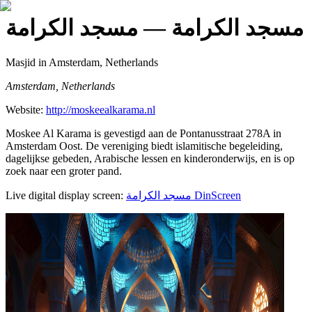
مسجد الكرامة
— مسجد الكرامة
Masjid
in Amsterdam, Netherlands
Amsterdam, Netherlands
Website:
http://moskeealkarama.nl
Moskee Al Karama is gevestigd aan de Pontanusstraat 278A in
Amsterdam Oost. De vereniging biedt islamitische begeleiding,
dagelijkse gebeden, Arabische lessen en kinderonderwijs, en is op
zoek naar een groter pand.
Live digital display screen:
مسجد الكرامة
DinScreen