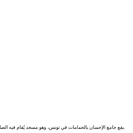
يقع جامع الإحسان بالحمامات في تونس، وهو مسجد يُقام فيه الصلوات الخمس والجمعة. لا تتوفر معلومات إضافية عن تاريخه أو خدماته.