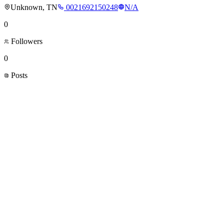
Unknown, TN
0021692150248
N/A
0
Followers
0
Posts