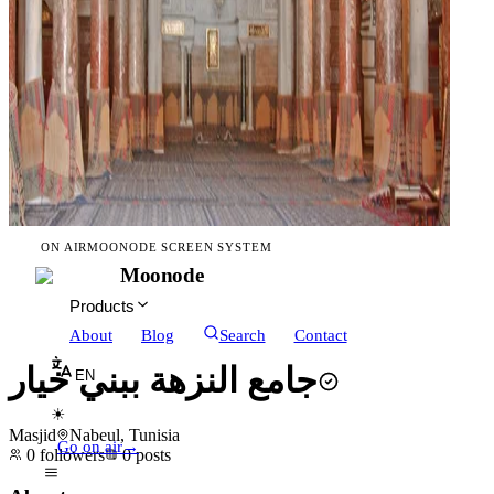
ON AIR
MOONODE SCREEN SYSTEM
Moonode
Products
About
Blog
Search
Contact
جامع النزهة ببني خيار
EN
☀
Masjid
Nabeul, Tunisia
Go on air
→
0
followers
0
posts