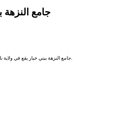
جامع النزهة ب
جامع النزهة ببني خيار يقع في ولاية نابل بتونس. يُقام فيه الصلوات الخمس والجمعة، ويخدم سكان المنطقة.