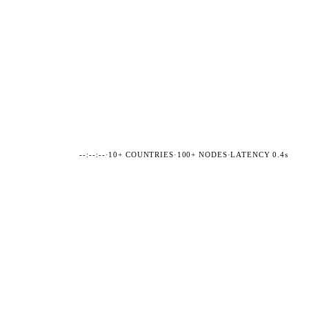
--:--:--
·
10+ COUNTRIES
·
100+ NODES
·
LATENCY 0.4s