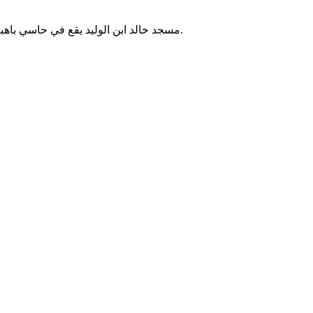
مسجد خالد ابن الوليد يقع في حاسي باهبة بالجزائر. يُقام فيه الصلوات الخمس والجمعة، ويخدم سكان المنطقة.