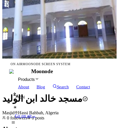
ON AIR
MOONODE SCREEN SYSTEM
Moonode
Products
About
Blog
Search
Contact
مسجد خالد ابن الوليد
EN
☀
Masjid
Hassi Bahbah, Algeria
Go on air
→
0
followers
0
posts