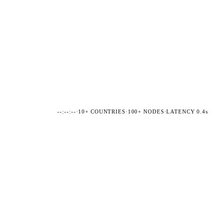
--:--:--
·
10+ COUNTRIES
·
100+ NODES
·
LATENCY 0.4s