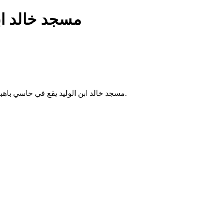
مسجد خالد اب
مسجد خالد ابن الوليد يقع في حاسي باهبة بالجزائر. يُقام فيه الصلوات الخمس والجمعة، ويخدم سكان المنطقة.