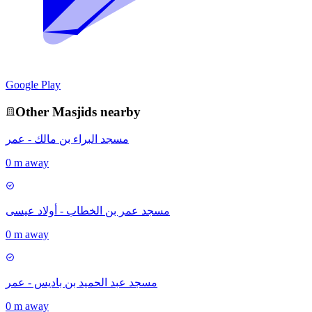
Google Play
Other
Masjid
s nearby
مسجد البراء بن مالك - عمر
0 m away
مسجد عمر بن الخطاب - أولاد عيسى
0 m away
مسجد عبد الحميد بن باديس - عمر
0 m away