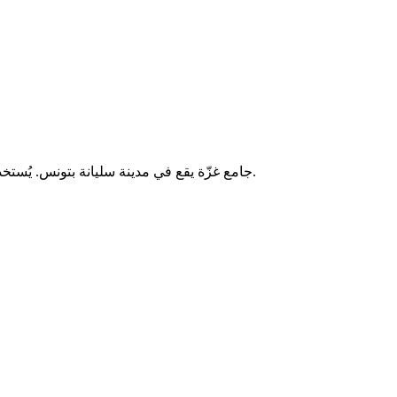
جامع غزّة يقع في مدينة سليانة بتونس. يُستخدم لأداء الصلوات الخمس والجمعة، ويخدم سكان المنطقة المحيطة به.