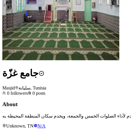
جامع غزّة
Masjid
سليانة, Tunisia
0
followers
0
posts
About
Unknown, TN
N/A