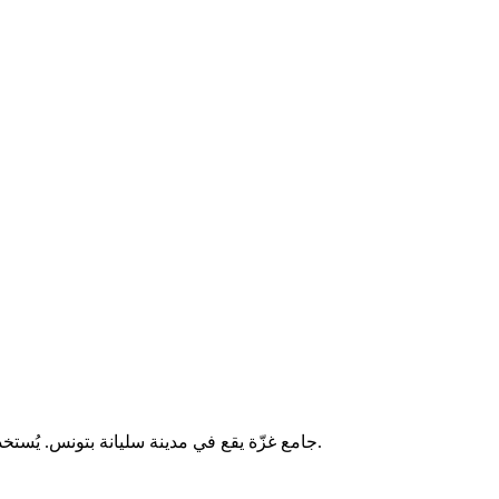
جامع غزّة يقع في مدينة سليانة بتونس. يُستخدم لأداء الصلوات الخمس والجمعة، ويخدم سكان المنطقة المحيطة به.