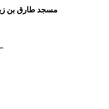
مسجد طارق بن زياد
مسجد طارق بن زياد يقع في بلدية وادي الكبريت بالجزائر، ويُقام فيه الصلوات الخمس والجمعة. لا تتوفر معلومات إضافية عن تاريخه أو خدماته.