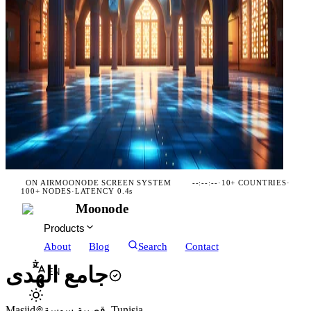
ON AIR
MOONODE SCREEN SYSTEM
--:--:--
·
10+ COUNTRIES
·
100+ NODES
·
LATENCY 0.4s
Moonode
Products
About
Blog
Search
Contact
جامع الهدى
EN
Masjid
قصيبة-سوسة, Tunisia