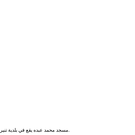
مسجد محمد عبده يقع في بلدية تنيرة بالجزائر. يُقام فيه الصلوات الخمس والجمعة، ويخدم سكان المنطقة.