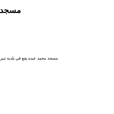
مسجد 
مسجد محمد عبده يقع في بلدية تنيرة بالجزائر. يُقام فيه الصلوات الخمس والجمعة، ويخدم سكان المنطقة.