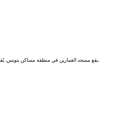
يقع مسجد الغمارين في منطقة مساكن بتونس. يُقام فيه الصلوات الخمس والجمعة، ويخدم المصلين من سكان المنطقة.