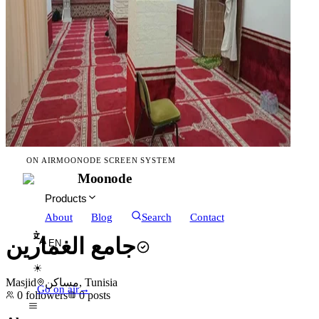
ON AIR
MOONODE SCREEN SYSTEM
Moonode
Products
About
Blog
Search
Contact
جامع الغمارين
EN
☀
Masjid
مساكن, Tunisia
Go on air
→
0
followers
0
posts