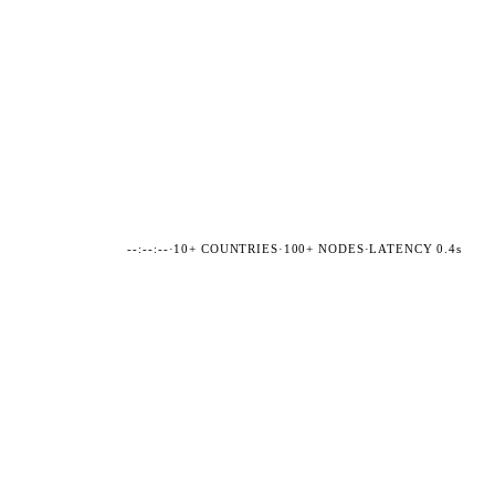
--:--:--
·
10+ COUNTRIES
·
100+ NODES
·
LATENCY 0.4s