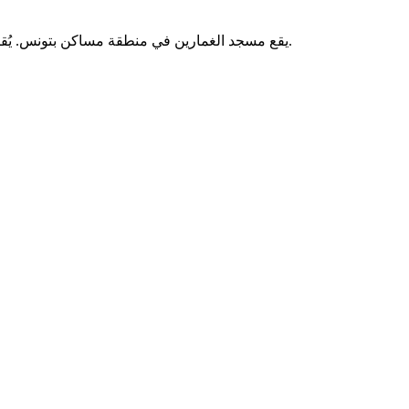
يقع مسجد الغمارين في منطقة مساكن بتونس. يُقام فيه الصلوات الخمس والجمعة، ويخدم المصلين من سكان المنطقة.