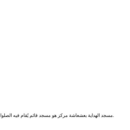
مسجد الهداية بعشعاشة مركز هو مسجد قائم يُقام فيه الصلوات الخمس والجمعة. يقع في بلدية عشعاشة ولاية عين الدفلى بالجزائر.