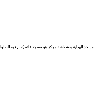
مسجد الهداية بعشعاشة مركز هو مسجد قائم يُقام فيه الصلوات الخمس والجمعة. يقع في بلدية عشعاشة ولاية عين الدفلى بالجزائر.