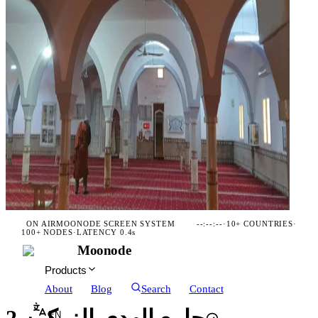
ON AIR
MOONODE SCREEN SYSTEM
--:--:--
·
10+ COUNTRIES
·
100+ NODES
·
LATENCY 0.4s
Moonode
Products
About
Blog
Search
Contact
EN