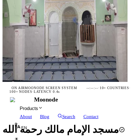
ON AIR
MOONODE SCREEN SYSTEM
--:--:--
·
10+ COUNTRIES
·
100+ NODES
·
LATENCY 0.4s
Moonode
Products
About
Blog
Search
Contact
مسجد الإمام مالك رحمه الله
EN
☀