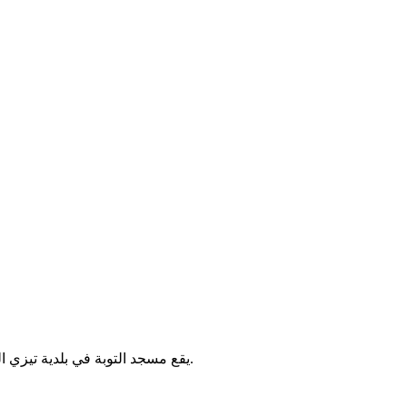
يقع مسجد التوبة في بلدية تيزي الخميس بولاية تيزي وزو بالجزائر، ويُقام فيه الصلوات الخمس والجمعة.