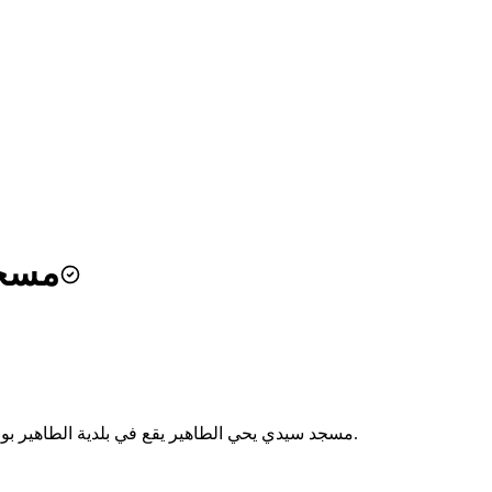
مسجد
مسجد سيدي يحي الطاهير يقع في بلدية الطاهير بولاية جيجل. يُقام فيه الصلوات الخمس والجمعة، ويخدم سكان المنطقة.