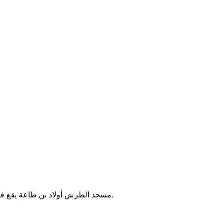
مسجد الطرش أولاد بن طاعة يقع في مدينة القنيطرة بالمغرب، ويخدم سكان المنطقة المجاورة للصلاة والأنشطة الدينية. لا تتوفر معلومات إضافية موثقة حول تاريخه أو خدماته.