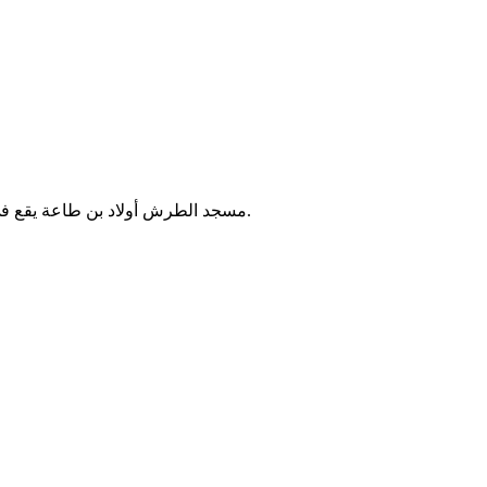
مسجد الطرش أولاد بن طاعة يقع في مدينة القنيطرة بالمغرب، ويخدم سكان المنطقة المجاورة للصلاة والأنشطة الدينية. لا تتوفر معلومات إضافية موثقة حول تاريخه أو خدماته.