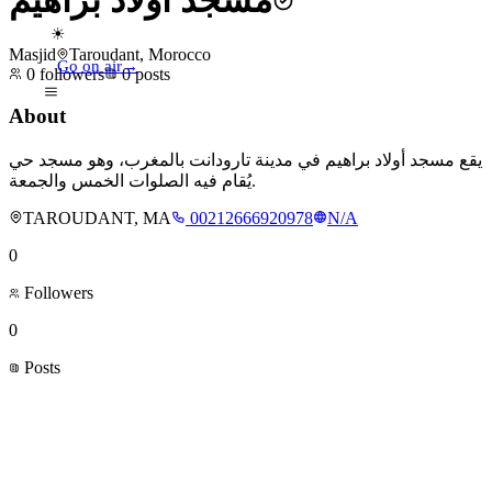
مسجد اولاد براهيم
☀
Masjid
Taroudant, Morocco
Go on air
→
0
followers
0
posts
About
يقع مسجد أولاد براهيم في مدينة تارودانت بالمغرب، وهو مسجد حي
يُقام فيه الصلوات الخمس والجمعة.
TAROUDANT, MA
00212666920978
N/A
0
Followers
0
Posts