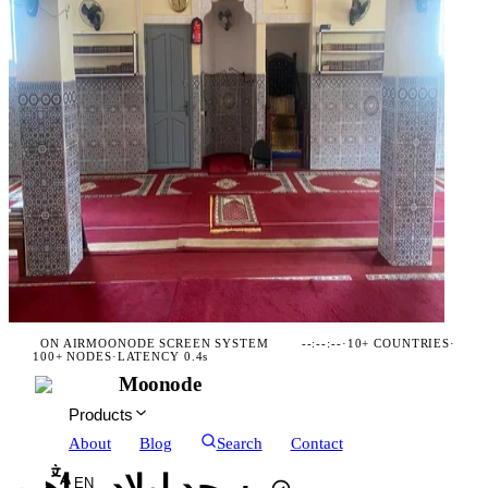
ON AIR
MOONODE SCREEN SYSTEM
--:--:--
·
10+ COUNTRIES
·
100+ NODES
·
LATENCY 0.4s
Moonode
Products
About
Blog
Search
Contact
EN