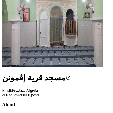
مسجد قرية إڨمونن
Masjid
بجاية, Algeria
0
followers
0
posts
About