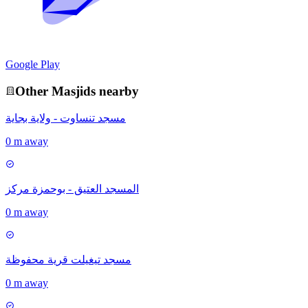
Google Play
Other
Masjid
s nearby
مسجد تنساوت - ولاية بجاية
0 m away
المسجد العتيق - بوحمزة مركز
0 m away
مسجد تيغيلت قرية محفوظة
0 m away