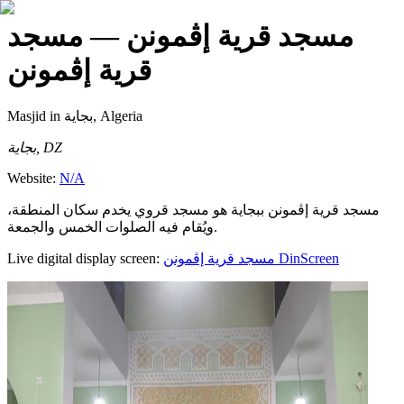
مسجد قرية إڨمونن
— مسجد
قرية إڨمونن
Masjid
in بجاية, Algeria
بجاية, DZ
Website:
N/A
مسجد قرية إڨمونن ببجاية هو مسجد قروي يخدم سكان المنطقة،
ويُقام فيه الصلوات الخمس والجمعة.
Live digital display screen:
مسجد قرية إڨمونن
DinScreen