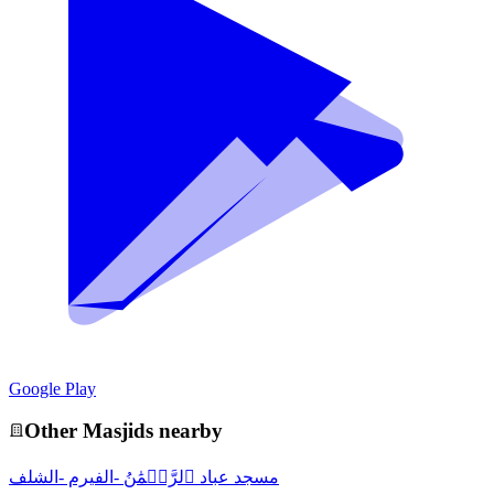
Google Play
Other
Masjid
s nearby
مسجد عباد ٱلرَّحۡمَٰنُ -الفيرم -الشلف