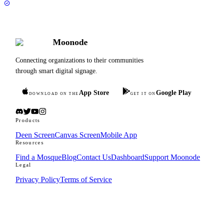
Moonode
Connecting organizations to their communities
through smart digital signage.
App Store
Google Play
DOWNLOAD ON THE
GET IT ON
Products
Deen Screen
Canvas Screen
Mobile App
Resources
Find a Mosque
Blog
Contact Us
Dashboard
Support Moonode
Legal
Privacy Policy
Terms of Service