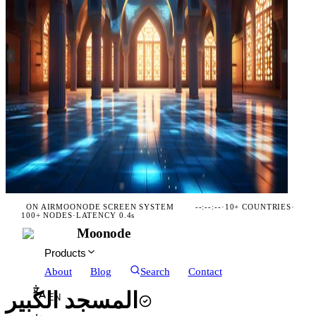
ON AIR
MOONODE SCREEN SYSTEM
--:--:--
·
10+ COUNTRIES
·
100+ NODES
·
LATENCY 0.4s
Moonode
Products
About
Blog
Search
Contact
المسجد الكبير
EN