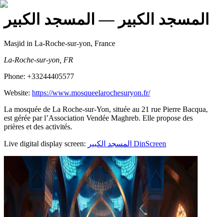
المسجد الكبير
— المسجد الكبير
Masjid
in La-Roche-sur-yon, France
La-Roche-sur-yon, FR
Phone:
+33244405577
Website:
https://www.mosqueelarochesuryon.fr/
La mosquée de La Roche-sur-Yon, située au 21 rue Pierre Bacqua,
est gérée par l’Association Vendée Maghreb. Elle propose des
prières et des activités.
Live digital display screen:
المسجد الكبير
DinScreen