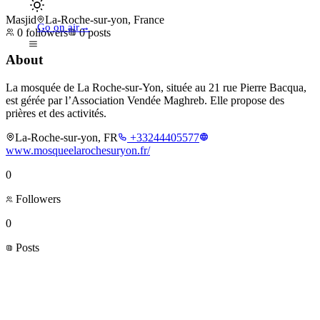
Masjid
La-Roche-sur-yon, France
Go on air
→
0
followers
0
posts
About
La mosquée de La Roche-sur-Yon, située au 21 rue Pierre Bacqua,
est gérée par l’Association Vendée Maghreb. Elle propose des
prières et des activités.
La-Roche-sur-yon, FR
+33244405577
www.mosqueelarochesuryon.fr/
0
Followers
0
Posts