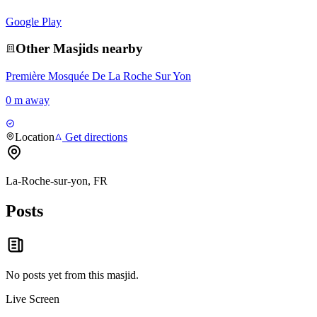
Google Play
Other
Masjid
s nearby
Première Mosquée De La Roche Sur Yon
0 m away
Location
Get directions
La-Roche-sur-yon, FR
Posts
No posts yet from this
masjid
.
Live Screen