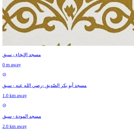
مسجد الإيخاء - سيق
0 m away
مسجد أبو بكر الصّديق -رضي الله عنه - سيق
1.0 km away
مسجد المودة - سيق
2.0 km away