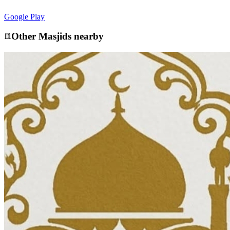
Google Play
Other
Masjid
s nearby