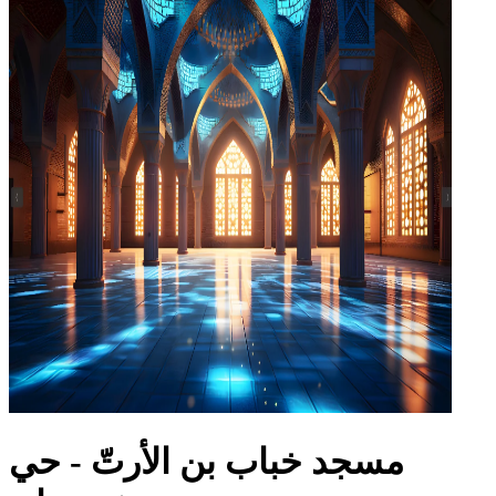
مسجد خباب بن الأرتّ - حي