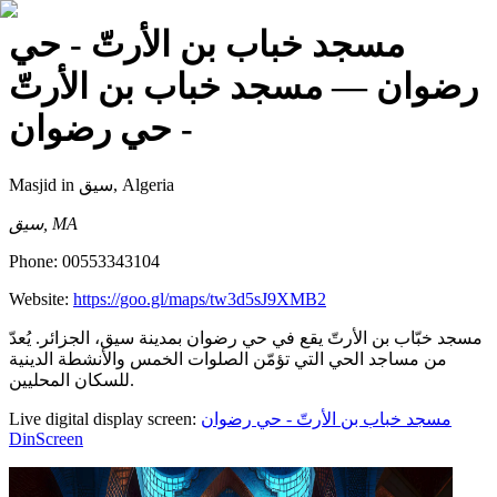
مسجد خباب بن الأرتّ - حي
رضوان
— مسجد خباب بن الأرتّ
- حي رضوان
Masjid
in سيق, Algeria
سيق, MA
Phone:
00553343104
Website:
https://goo.gl/maps/tw3d5sJ9XMB2
مسجد خبّاب بن الأرتّ يقع في حي رضوان بمدينة سيق، الجزائر. يُعدّ
من مساجد الحي التي تؤمّن الصلوات الخمس والأنشطة الدينية
للسكان المحليين.
Live digital display screen:
مسجد خباب بن الأرتّ - حي رضوان
DinScreen